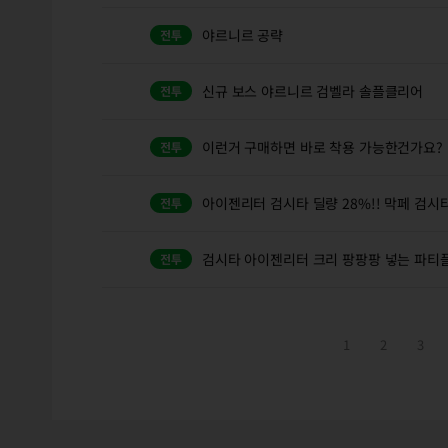
야르니르 공략
신규 보스 야르니르 검벨라 솔플클리어
이런거 구매하면 바로 착용 가능한건가요?
아이젠리터 검시타 딜량 28%!! 막페 검시타
검시타 아이젠리터 크리 팡팡팡 넣는 파티
1
2
3