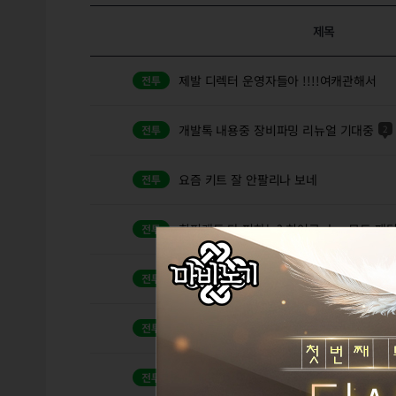
제목
제발 디렉터 운영자들아 !!!!여캐관해서
개발톡 내용중 장비파밍 리뉴얼 기대중
2
요즘 키트 잘 안팔리나 보네
회피캐도 다 피하는? 히어로plus 모드 패
히어로플러스 에메트 검벨라 솔플 클리어
접속 왜 안됨?
2
23일 기간제 아르드리 없어지면 뉴비들 