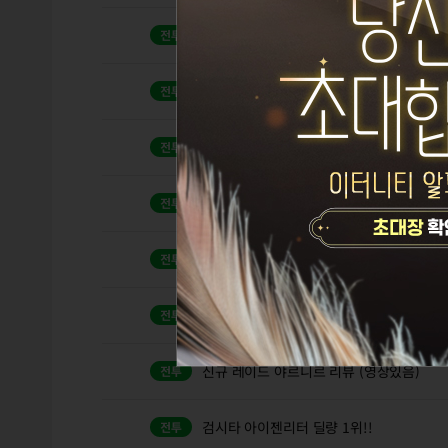
[히어로플러스] 야르니르 검시타 솔플!! (테
검벨라 히어로 플러스 야르니르 연속크로스 
캐릭터 추천좀 해주세요
1
망전로그9 제로(?) 부터 다시 시작하는 마
인연 쓰는 법 좀 갈켜주세요~~~
3
신레이드 야르니르 부파위치 &패턴 살펴보
신규 레이드 야르니르 리뷰 (영상있음)
검시타 아이젠리터 딜량 1위!!