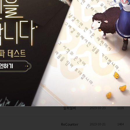
섭)
2
ReCounter
2023-11-09
1296
치기 (영상)
2
일희일비
2023-11-09
1068
해연꽃
2023-11-08
1365
영전(영상)
일희일비
2023-11-08
1015
단아한나랑
2023-11-02
1289
기 (영상첨부)
일희일비
2023-10-26
1426
일희일비
2023-10-23
1116
ReCounter
2023-10-21
1484