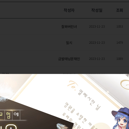
작성자
작성일
조회
잘쏴버린녀
2023-11-23
1053
밀시
2023-11-23
1479
금발태닝문재인
2023-11-23
1089
턴 공략
일희일비
2023-11-14
1606
일희일비
2023-11-13
1692
아크의잔
2023-11-12
1210
폐사할거같은데
4
우유통통
2023-11-10
1696