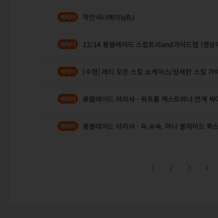
작안샤나제이님BJ
12/14 롱블레이드 스킬트리and가이드맵 (영상
[수정] 레티 모든 스킬 쇼케이스/상세한 스킬 가
롱블레이드 아리샤 - 워프홀 캐스트마나 연계 싸
롱블레이드 아리샤 - 슉.슈슉. 마나 블레이드 퀵
1
2
3
4