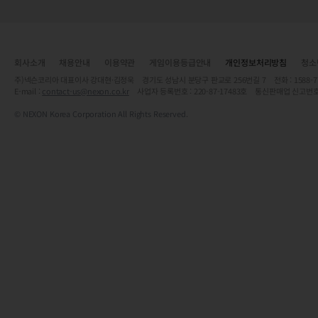
회사소개
채용안내
이용약관
게임이용등급안내
개인정보처리방침
청소
주)넥슨코리아 대표이사 강대현·김정욱 경기도 성남시 분당구 판교로 256번길 7 전화 : 1588-7701 
E-mail :
contact-us@nexon.co.kr
사업자 등록번호 : 220-87-17483호 통신판매업 신고번호
© NEXON Korea Corporation All Rights Reserved.