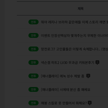
제목
뭐야 레지나 브라하 같은애들 이제 스토리 깨면 
이벤트 인장선택상자 몆개주는지 무제한 이너아
망전로그7 고인물들은 이렇게 숙제합니다.. (영
넥슨겜 히트2 LV30 무과금 키워본후기
2
[매너플레이] 에녹 성수 제발 좀
3
[매너플레이] 시에테 분신 좀 패세요
재봉 스킬로 옷 만들어서 뭐해요?
4