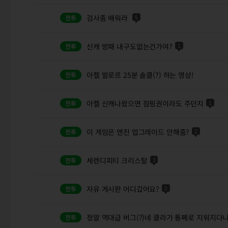
검사좀 배워라
5
신캐 방패 내구도없는건가여?
1
아켈 발로르 25분 솔클(?) 하는 영상!
아켈 신캐나왔으면 점핑권이라도 주던지
1
이 게임은 엔진 업그레이드 안해줌?
2
세렌디피티 크리스탈
3
자유 게시판 어디갔어요?
2
정말 역대급 버그(?)네 클라가 통쩨로 지워지다니