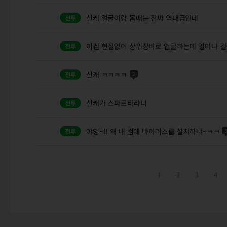
신케 얼굴이랑 몸매는 진짜 역대급인데
이겜 현질없이 상위장비로 업글하는데 얼마나 걸
신캐 ㅋㅋㅋㅋ
2
신캐가 스파르타라니
야잉~!! 왜 내 컴에 바이러스를 설치하냐~ㅋㅋ
1
2
3
4