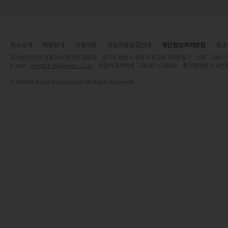
회사소개
채용안내
이용약관
게임이용등급안내
개인정보처리방침
청소
주)넥슨코리아 대표이사 강대현·김정욱 경기도 성남시 분당구 판교로 256번길 7 전화 : 1588-7701 
E-mail :
contact-us@nexon.co.kr
사업자 등록번호 : 220-87-17483호 통신판매업 신고번호
© NEXON Korea Corporation All Rights Reserved.