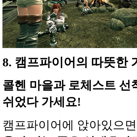
8. 캠프파이어의 따뜻한 
콜헨 마을과 로체스트 선
쉬었다 가세요!
캠프파이어에 앉아있으면