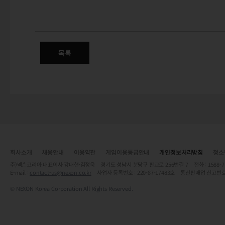
목록
회사소개
채용안내
이용약관
게임이용등급안내
개인정보처리방침
청소
주)넥슨코리아 대표이사 강대현·김정욱 경기도 성남시 분당구 판교로 256번길 7 전화 : 1588-7701 
E-mail :
contact-us@nexon.co.kr
사업자 등록번호 : 220-87-17483호 통신판매업 신고번호
© NEXON Korea Corporation All Rights Reserved.