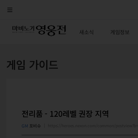
로그인
메뉴
본문
새소식
게임정보
게임 가이드
전리품 - 120레벨 권장 지역
GM
포비슈
https://heroes.nexon.com/common/postview?b