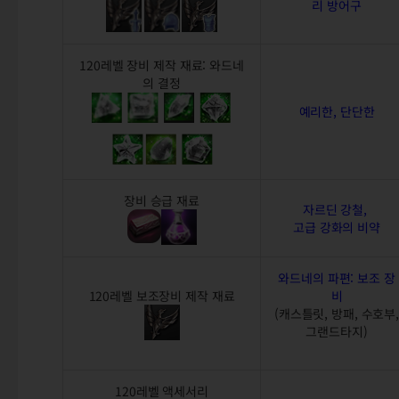
리 방어구
120레벨 장비 제작 재료: 와드네
의 결정
예리한, 단단한
장비 승급 재료
자르딘 강철,
고급 강화의 비약
와드네의 파편: 보조 장
120레벨 보조장비 제작 재료
비
(캐스틀릿, 방패, 수호부,
그랜드타지)
120레벨 액세서리