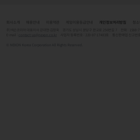
회사소개
채용안내
이용약관
게임이용등급안내
개인정보처리방침
청소
주)넥슨코리아 대표이사 강대현·김정욱 경기도 성남시 분당구 판교로 256번길 7 전화 : 1588-7701 
E-mail :
contact-us@nexon.co.kr
사업자 등록번호 : 220-87-17483호 통신판매업 신고번호
© NEXON Korea Corporation All Rights Reserved.