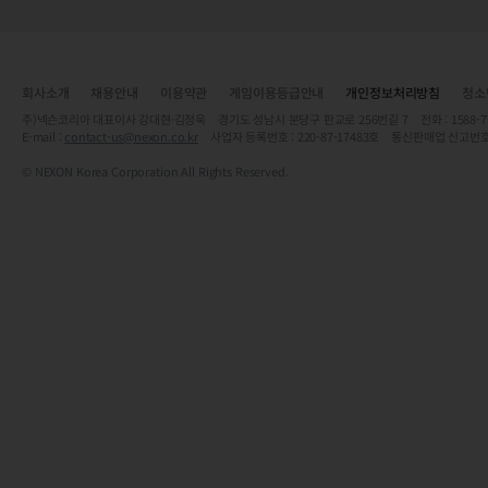
회사소개
채용안내
이용약관
게임이용등급안내
개인정보처리방침
청소
주)넥슨코리아 대표이사 강대현·김정욱 경기도 성남시 분당구 판교로 256번길 7 전화 : 1588-7701 
E-mail :
contact-us@nexon.co.kr
사업자 등록번호 : 220-87-17483호 통신판매업 신고번호
© NEXON Korea Corporation All Rights Reserved.