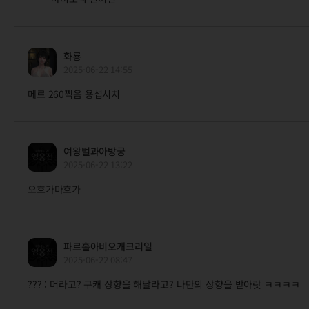
화룡
2025-06-22 14:55
메르 260찍음 용섭시치
여왕벌과아방궁
2025-06-22 13:22
오흐가마흐가
파르홀아비오캐크리일
2025-06-22 08:47
??? : 머라고? 구캐 상향을 해달라고? 나만의 상향을 받아랏 ㅋㅋㅋㅋ