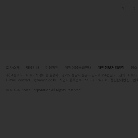
1
2
회사소개
채용안내
이용약관
게임이용등급안내
개인정보처리방침
청소
주)넥슨코리아 대표이사 강대현·김정욱 경기도 성남시 분당구 판교로 256번길 7 전화 : 1588-7701 
E-mail :
contact-us@nexon.co.kr
사업자 등록번호 : 220-87-17483호 통신판매업 신고번호
© NEXON Korea Corporation All Rights Reserved.