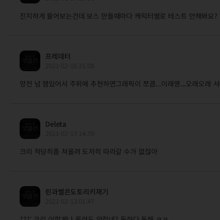
진지하게 물어보는건데 보스 만들때마다 캐릭터별로 테스트 안해봐요? 
프레데터
2021-02-16 21:08
망전 넘 잼있어서 주위에 추천하면그래픽이 쪼큼...이래영...오래오래 서
Deleta
2021-02-13 14:59
크리 적당히좀 쳐올려 도저히 따라갈 수가 없잖아
린과벨은도토리키재기
2021-02-13 01:47
???: 크리 이렇게나 올려도 안접네? 독하다 독해 ㅋㅋ