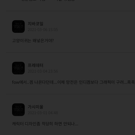
지바코일
2021-03-06 15:05
고양이귀는 왜넣은거야?
프레데터
2021-03-04 23:56
fow에서..겜 나온다던데...이제 망전은 인디겜보다 그래픽이 구려...흑
가시미울
2021-03-01 04:48
캐릭터 디자인좀 적당히 하면 안되나...