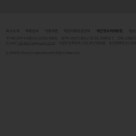
회사소개
채용안내
이용약관
게임이용등급안내
개인정보처리방침
청소
주)넥슨코리아 대표이사 강대현·김정욱 경기도 성남시 분당구 판교로 256번길 7 전화 : 1588-7701 
E-mail :
contact-us@nexon.co.kr
사업자 등록번호 : 220-87-17483호 통신판매업 신고번호
© NEXON Korea Corporation All Rights Reserved.