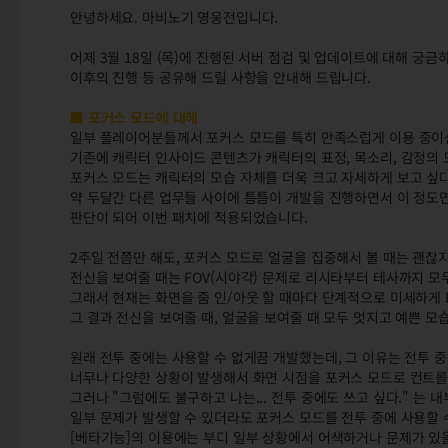
안녕하세요. 마비노기 영웅전입니다.
어제 3월 18일 (목)에 진행된 서버 점검 및 업데이트에 대해 궁금
이후의 진행 등 공유해 드릴 사항을 안내해 드립니다.
■ 포커스 모드에 대해
일부 플레이어분들께서 포커스 모드를 특히 만족스럽게 이용 중이신
기존에 캐릭터 인사이드 콘텐츠가 캐릭터의 표정, 목소리, 감정의
포커스 모드는 캐릭터의 모습 자체를 더욱 크고 자세하게 보고 
약 두달간 다른 업무들 사이에 틈틈이 개발을 진행하면서 이 정도
판단이 되어 이번 패치에 적용되었습니다.
2주일 전쯤만 해도, 포커스 모드로 얼굴을 집중해서 볼 때는 괜찮
전신을 보여줄 때는 FOV(시야각) 문제로 리시타부터 테사까지 모두
그래서 현재는 화면을 줌 인/아웃 할 때마다 단계적으로 미세하게
그 결과 전신을 보여줄 때, 얼굴을 보여줄 때 모두 멋지고 예쁜 모
원래 전투 중에는 사용할 수 없게끔 개발했는데, 그 이유는 전투 중
너무나 다양한 상황이 발생해서 화면 시점을 포커스 모드로 컨트롤
그러나 "그럼에도 불구하고 나는... 전투 중에도 쓰고 싶다." 는 
일부 문제가 발생할 수 있더라도 포커스 모드를 전투 중에 사용할 
[베타기능]의 이용에는 부디 일부 상황에서 어색하거나 문제가 있