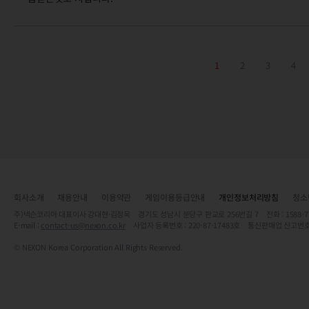
1
2
3
4
회사소개
채용안내
이용약관
게임이용등급안내
개인정보처리방침
청소
주)넥슨코리아 대표이사 강대현·김정욱 경기도 성남시 분당구 판교로 256번길 7 전화 : 1588-7701 
E-mail :
contact-us@nexon.co.kr
사업자 등록번호 : 220-87-17483호 통신판매업 신고번호
© NEXON Korea Corporation All Rights Reserved.