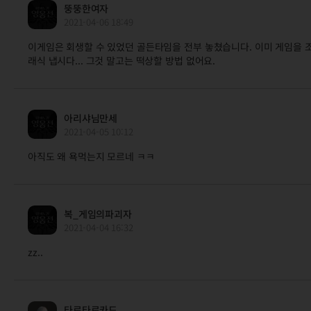
뚱뚱한여자
2021-04-06 18:49
이게임은 회생할 수 있었던 골든타임을 전부 놓쳤습니다. 이미 게임을 
래식 냅시다... 그것 말고는 떡상할 방법 없어요.
아리샤님만세
2021-04-05 10:12
아직도 왜 욕먹는지 모르네 ㅋㅋ
복_게임의파괴자
2021-04-04 16:32
zz..
타로타로카드