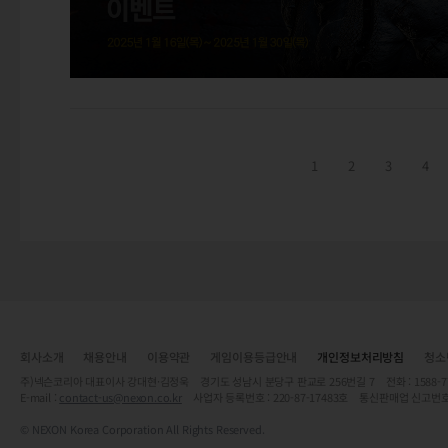
1
2
3
4
회사소개
채용안내
이용약관
게임이용등급안내
개인정보처리방침
청소
주)넥슨코리아 대표이사 강대현·김정욱 경기도 성남시 분당구 판교로 256번길 7 전화 : 1588-7701 
E-mail :
contact-us@nexon.co.kr
사업자 등록번호 : 220-87-17483호 통신판매업 신고번호
© NEXON Korea Corporation All Rights Reserved.