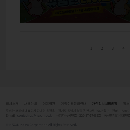
1
2
3
4
회사소개
채용안내
이용약관
게임이용등급안내
개인정보처리방침
청소
주)넥슨코리아 대표이사 강대현·김정욱 경기도 성남시 분당구 판교로 256번길 7 전화 : 1588-7701 
E-mail :
contact-us@nexon.co.kr
사업자 등록번호 : 220-87-17483호 통신판매업 신고번호
© NEXON Korea Corporation All Rights Reserved.