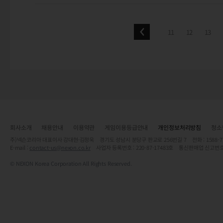
11
12
13
회사소개
채용안내
이용약관
게임이용등급안내
개인정보처리방침
청소
주)넥슨코리아 대표이사 강대현·김정욱 경기도 성남시 분당구 판교로 256번길 7 전화 : 1588-7701 
E-mail :
contact-us@nexon.co.kr
사업자 등록번호 : 220-87-17483호 통신판매업 신고번호
© NEXON Korea Corporation All Rights Reserved.