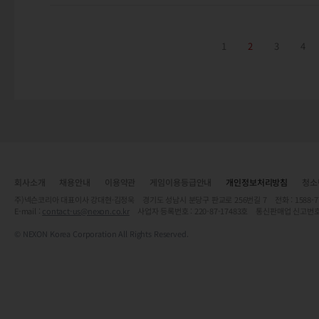
1
2
3
4
회사소개
채용안내
이용약관
게임이용등급안내
개인정보처리방침
청소
주)넥슨코리아 대표이사 강대현·김정욱 경기도 성남시 분당구 판교로 256번길 7 전화 : 1588-7701 
E-mail :
contact-us@nexon.co.kr
사업자 등록번호 : 220-87-17483호 통신판매업 신고번호
© NEXON Korea Corporation All Rights Reserved.