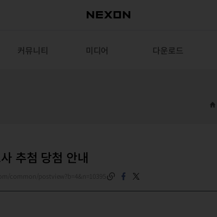
커뮤니티
미디어
다운로드
조사 추첨 당첨 안내
.com/common/postview?b=4&n=10395