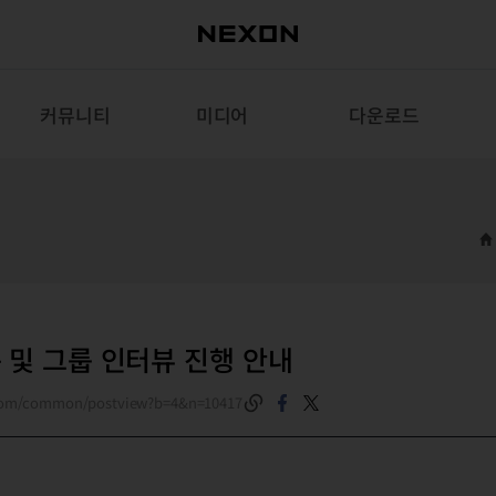
커뮤니티
미디어
다운로드
 및 그룹 인터뷰 진행 안내
.com/common/postview?b=4&n=10417