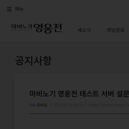
로그인
메뉴
본문
메뉴
새소식
게임정보
공지사항
마비노기 영웅전 테스트 서버 설문
GM
포비슈
2025-09-10 16:10
https://heroes.nexon