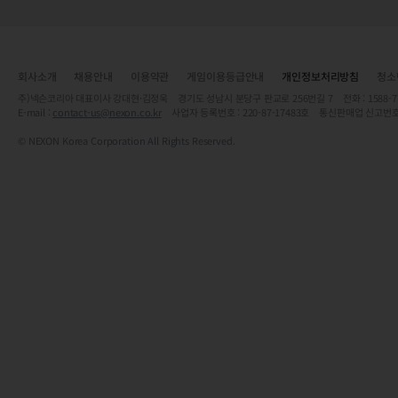
회사소개
채용안내
이용약관
게임이용등급안내
개인정보처리방침
청소
주)넥슨코리아 대표이사 강대현·김정욱 경기도 성남시 분당구 판교로 256번길 7 전화 : 1588-7701 
E-mail :
contact-us@nexon.co.kr
사업자 등록번호 : 220-87-17483호 통신판매업 신고번호
© NEXON Korea Corporation All Rights Reserved.