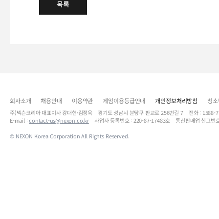
목록
회사소개
채용안내
이용약관
게임이용등급안내
개인정보처리방침
청소
주)넥슨코리아 대표이사 강대현·김정욱 경기도 성남시 분당구 판교로 256번길 7 전화 : 1588-7701 
E-mail :
contact-us@nexon.co.kr
사업자 등록번호 : 220-87-17483호 통신판매업 신고번호
© NEXON Korea Corporation All Rights Reserved.