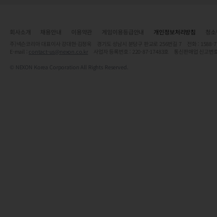
회사소개
채용안내
이용약관
게임이용등급안내
개인정보처리방침
청소
주)넥슨코리아 대표이사 강대현·김정욱 경기도 성남시 분당구 판교로 256번길 7 전화 : 1588-7701 
E-mail :
contact-us@nexon.co.kr
사업자 등록번호 : 220-87-17483호 통신판매업 신고번호
© NEXON Korea Corporation All Rights Reserved.