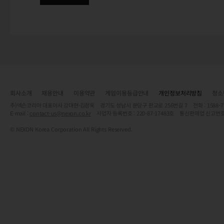
회사소개
채용안내
이용약관
게임이용등급안내
개인정보처리방침
청소
주)넥슨코리아 대표이사 강대현·김정욱 경기도 성남시 분당구 판교로 256번길 7 전화 : 1588-7701 
E-mail :
contact-us@nexon.co.kr
사업자 등록번호 : 220-87-17483호 통신판매업 신고번호
© NEXON Korea Corporation All Rights Reserved.