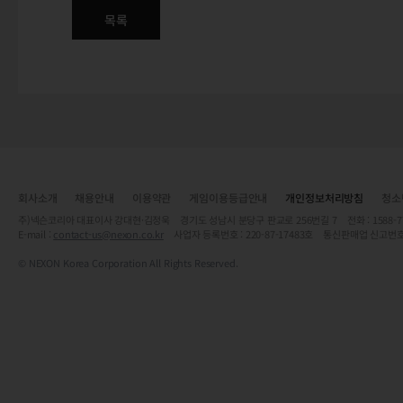
목록
회사소개
채용안내
이용약관
게임이용등급안내
개인정보처리방침
청소
주)넥슨코리아 대표이사 강대현·김정욱 경기도 성남시 분당구 판교로 256번길 7 전화 : 1588-7701 
E-mail :
contact-us@nexon.co.kr
사업자 등록번호 : 220-87-17483호 통신판매업 신고번호
© NEXON Korea Corporation All Rights Reserved.