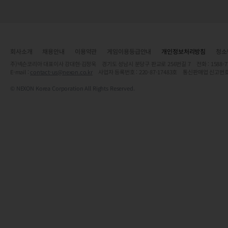
회사소개
채용안내
이용약관
게임이용등급안내
개인정보처리방침
청소
주)넥슨코리아 대표이사 강대현·김정욱 경기도 성남시 분당구 판교로 256번길 7 전화 : 1588-7701 
E-mail :
contact-us@nexon.co.kr
사업자 등록번호 : 220-87-17483호 통신판매업 신고번호
© NEXON Korea Corporation All Rights Reserved.