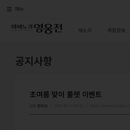
로그인
메뉴
본문
메뉴
새소식
게임정보
공지사항
초여름 맞이 룰렛 이벤트
GM
포비슈
2026-05-21 09:30
https://heroes.nexon