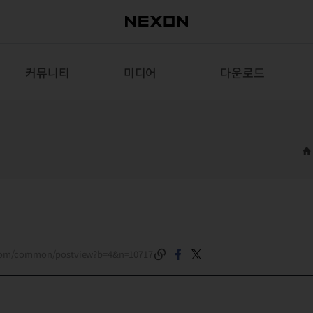
커뮤니티
미디어
다운로드
.com/common/postview?b=4&n=10717