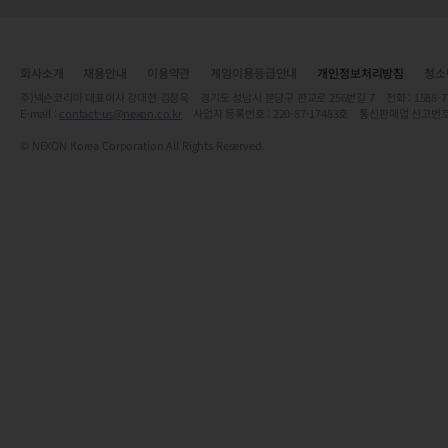
회사소개
채용안내
이용약관
게임이용등급안내
개인정보처리방침
청소
주)넥슨코리아 대표이사 강대현·김정욱 경기도 성남시 분당구 판교로 256번길 7 전화 : 1588-7701 
E-mail :
contact-us@nexon.co.kr
사업자 등록번호 : 220-87-17483호 통신판매업 신고번호
© NEXON Korea Corporation All Rights Reserved.