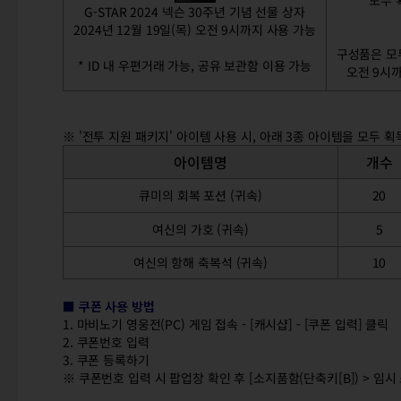
모두 
G-STAR 2024 넥슨 30주년 기념 선물 상자
2024년 12월 19일(목) 오전 9시까지 사용 가능
구성품은 모두 
* ID 내 우편거래 가능, 공유 보관함 이용 가능
오전 9시
※ '전투 지원 패키지' 아이템 사용 시, 아래 3종 아이템을 모두 획
아이템명
개수
큐미의 회복 포션 (귀속)
20
여신의 가호 (귀속)
5
여신의 항해 축복석 (귀속)
10
■ 쿠폰 사용 방법
1. 마비노기 영웅전(PC) 게임 접속 - [캐시샵] - [쿠폰 입력] 클릭
2. 쿠폰번호 입력
3. 쿠폰 등록하기
※ 쿠폰번호 입력 시 팝업창 확인 후 [소지품함(단축키[B]) > 임