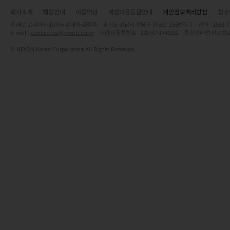
회사소개
채용안내
이용약관
게임이용등급안내
개인정보처리방침
청소
주)넥슨코리아 대표이사 강대현·김정욱 경기도 성남시 분당구 판교로 256번길 7 전화 : 1588-7701 
E-mail :
contact-us@nexon.co.kr
사업자 등록번호 : 220-87-17483호 통신판매업 신고번호
© NEXON Korea Corporation All Rights Reserved.