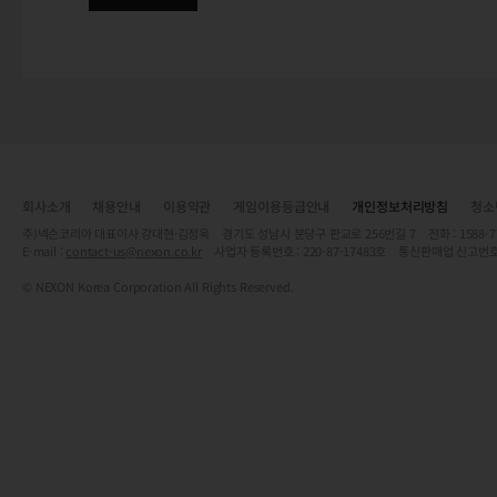
회사소개
채용안내
이용약관
게임이용등급안내
개인정보처리방침
청소
주)넥슨코리아 대표이사 강대현·김정욱 경기도 성남시 분당구 판교로 256번길 7 전화 : 1588-7701 
E-mail :
contact-us@nexon.co.kr
사업자 등록번호 : 220-87-17483호 통신판매업 신고번호
© NEXON Korea Corporation All Rights Reserved.