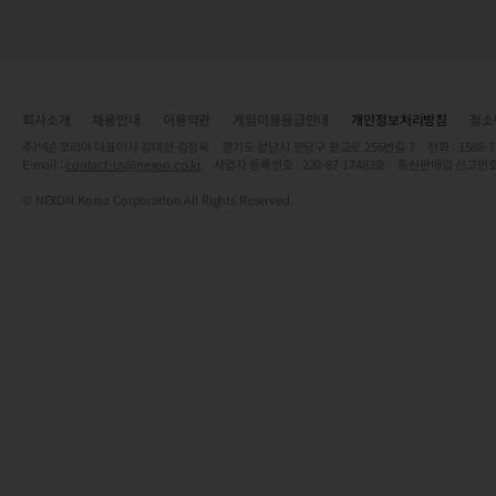
회사소개
채용안내
이용약관
게임이용등급안내
개인정보처리방침
청소
주)넥슨코리아 대표이사 강대현·김정욱 경기도 성남시 분당구 판교로 256번길 7 전화 : 1588-7701 
E-mail :
contact-us@nexon.co.kr
사업자 등록번호 : 220-87-17483호 통신판매업 신고번호
© NEXON Korea Corporation All Rights Reserved.