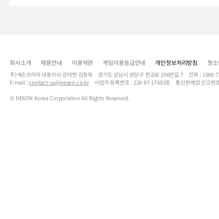
회사소개
채용안내
이용약관
게임이용등급안내
개인정보처리방침
청소
주)넥슨코리아 대표이사 강대현·김정욱 경기도 성남시 분당구 판교로 256번길 7 전화 : 1588-7701 
E-mail :
contact-us@nexon.co.kr
사업자 등록번호 : 220-87-17483호 통신판매업 신고번호
© NEXON Korea Corporation All Rights Reserved.