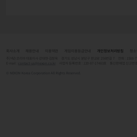
회사소개
채용안내
이용약관
게임이용등급안내
개인정보처리방침
청소
주)넥슨코리아 대표이사 강대현·김정욱 경기도 성남시 분당구 판교로 256번길 7 전화 : 1588-7701 
E-mail :
contact-us@nexon.co.kr
사업자 등록번호 : 220-87-17483호 통신판매업 신고번호
© NEXON Korea Corporation All Rights Reserved.