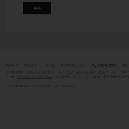
목록
회사소개
채용안내
이용약관
게임이용등급안내
개인정보처리방침
청소
주)넥슨코리아 대표이사 강대현·김정욱 경기도 성남시 분당구 판교로 256번길 7 전화 : 1588-7701 
E-mail :
contact-us@nexon.co.kr
사업자 등록번호 : 220-87-17483호 통신판매업 신고번호
© NEXON Korea Corporation All Rights Reserved.