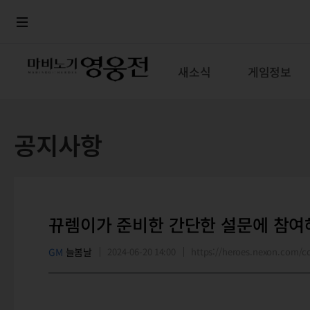
로그인
메뉴
본문
새소식
게임정보
공지사항
뀨렘이가 준비한 간단한 설문에 참여
GM
늘봄날
2024-06-20 14:00
https://heroes.nexon.com