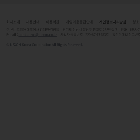
회사소개
채용안내
이용약관
게임이용등급안내
개인정보처리방침
청소
주)넥슨코리아 대표이사 강대현·김정욱 경기도 성남시 분당구 판교로 256번길 7 전화 : 1588-7701 
E-mail :
contact-us@nexon.co.kr
사업자 등록번호 : 220-87-17483호 통신판매업 신고번호
© NEXON Korea Corporation All Rights Reserved.