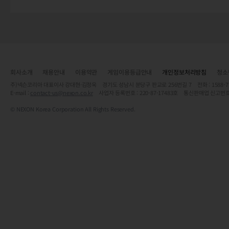
회사소개
채용안내
이용약관
게임이용등급안내
개인정보처리방침
청소
주)넥슨코리아 대표이사 강대현·김정욱 경기도 성남시 분당구 판교로 256번길 7 전화 : 1588-7701 
E-mail :
contact-us@nexon.co.kr
사업자 등록번호 : 220-87-17483호 통신판매업 신고번호
© NEXON Korea Corporation All Rights Reserved.