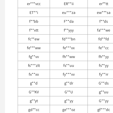
er***vcc
ER**ii
er**tt
ET**i
eu***za
ew***sa
f**bb
F**da
f**ds
f**xtt
f**yyy
fa***we
fc**ew
fd***bn
fd**fd
fe***ww
fe***xx
fe**cc
fg**vv
fh**ww
fh**yy
fs***zlt
fs**uu
fs**yy
fx**xx
fy***vv
fy**rr
g**d
g**dr
G**ds
G**KV
G**U
g**uu
g**yt
g**yy
G**yy
gd**cc
ge***oz
gf***dc