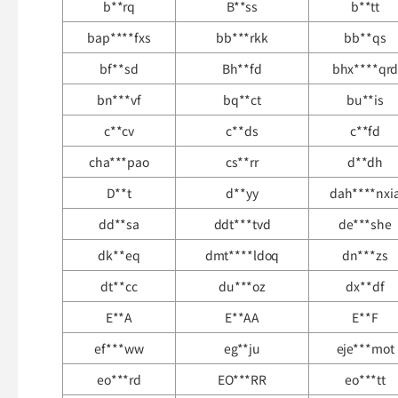
b**rq
B**ss
b**tt
bap****fxs
bb***rkk
bb**qs
bf**sd
Bh**fd
bhx****qr
bn***vf
bq**ct
bu**is
c**cv
c**ds
c**fd
cha***pao
cs**rr
d**dh
D**t
d**yy
dah****nxi
dd**sa
ddt***tvd
de***she
dk**eq
dmt****ldoq
dn***zs
dt**cc
du***oz
dx**df
E**A
E**AA
E**F
ef***ww
eg**ju
eje***mot
eo***rd
EO***RR
eo***tt