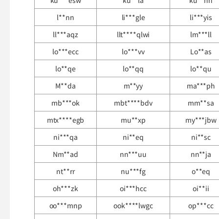
ku***esw
ku**la
ku**nn
l**nn
li***gle
li***yis
ll***aqz
llt****qlwi
lm***ll
lo***ecc
lo***vv
Lo**as
lo**qe
lo**qq
lo**qu
M**da
m**yy
ma***ph
mb***ok
mbt****bdv
mm**sa
mtx****egb
mu**xp
my***jbw
ni***qa
ni**eq
ni**sc
Nm**ad
nn***uu
nn**ja
nt**rr
nu***fg
o**eq
oh***zk
oi***hcc
oi**ii
oo***mnp
ook****lwgc
op***cc