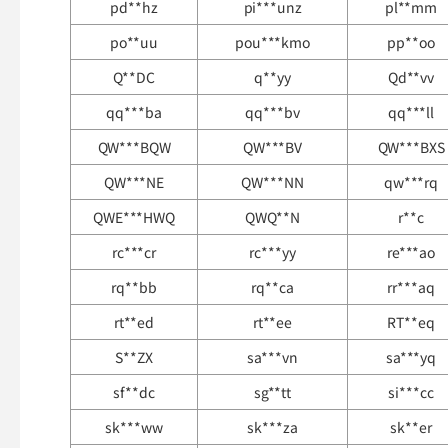
pd**hz
pi***unz
pl**mm
po**uu
pou***kmo
pp**oo
Q**DC
q**yy
Qd**vv
qq***ba
qq***bv
qq***ll
QW***BQW
QW***BV
QW***BXS
QW***NE
QW***NN
qw***rq
QWE***HWQ
QWQ**N
r**c
rc***cr
rc***yy
re***ao
rq**bb
rq**ca
rr***aq
rt**ed
rt**ee
RT**eq
S**ZX
sa***vn
sa***yq
sf**dc
sg**tt
si***cc
sk***ww
sk***za
sk**er