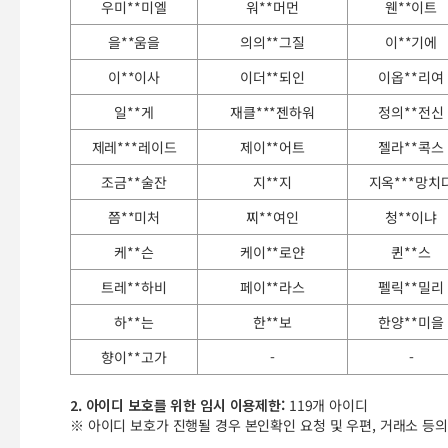
우미**미엘
워**머먼
웬**이트
을**움을
의의**그질
이**기에
이**이사
이더**되인
이옵**리여
일**게
재클***젠하워
정의**전신
제레***레이드
제이**어트
젤라**콕스
조금**술잔
지**지
지옥***망치
쯤**미처
찌**여인
청**이냐
케**슨
케이**로얀
퀸**스
트레**하비
페이**라스
펠릭**밀리
하**는
한**보
한양**미을
향이**고가
-
-
2. 아이디 보호를 위한 임시 이용제한:
119개 아이디
※ 아이디 보호가 진행될 경우 본인확인 요청 및 우편, 거래소 등의