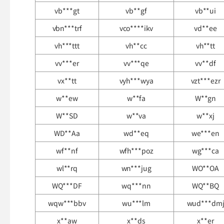
vb***gt
vb**gf
vb**ui
vbn***trf
vco****ikv
vd**ee
vh***ttt
vh**cc
vh**tt
vv***er
vv***qe
vv**df
vx**tt
vyh***wya
vzt***ezr
w**ew
w**fa
W**gn
W**SD
w**va
w**xj
WD**Aa
wd**eq
we***en
wf**nf
wfh***poz
wg***ca
wl**rq
wn***jug
WO**OA
WQ***DF
wq***nn
WQ**BQ
wqw***bbv
wu***lm
wud***dm
x**aw
x**ds
x**er