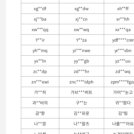
xg**df
xg**dw
xh**ff
xj**ba
xj**cn
xr**hh
xw***qq
xw**wq
xx***qa
Y**ir
Y**za
ydf****crer
yh**mq
yi***nwe
yr***vbn
yx**ln
yy***gb
yz***uu
zc**dp
zd***hr
zd**wq
zn***ewi
znc****idph
zpm****fgz
가**히
가브***버트
가어**눈고
과**비의
구**는
귀**왔다
금*항
김**유운
김*림
나**깜
나**말츠
나를***아요