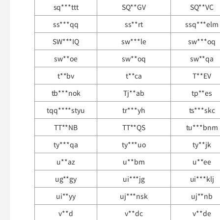
sq***ttt
SQ**GV
SQ**VC
ss***qq
ss**rt
ssq***elm
SW***IQ
sw***le
sw***oq
sw**oe
sw**oq
sw**qa
t**bv
t**ca
T**EV
tb***nok
Tj**ab
tp**es
tqq****styu
tr***yh
ts***skc
TT**NB
TT**QS
tu***bnm
ty***qa
ty***uo
ty**jk
u**az
u**bm
u**ee
ug**gy
ui***jg
ui***klj
ui**yy
uj***nsk
uj**nb
v**d
v**dc
v**de