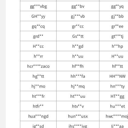
gg***vbg
gg**bv
gg**yq
GH**yy
gj***vb
gj**bb
gq**cq
gr**cc
gr**ee
grd**
Gs**tt
gt***tj
H**cc
h**gd
h**hp
h**rr
h**uu
H**uu
hcr****zaco
hf**fh
hf**tt
hg**tt
hh***fa
HH**NW
hj**mo
hj**mq
hn***ty
ht***fr
ht***uu
HT**gg
htfr**
htv**v
hu***et
hua***ngd
hun***usx
hwc****moj
ig**sd
ihs****ivg
Ij***aa