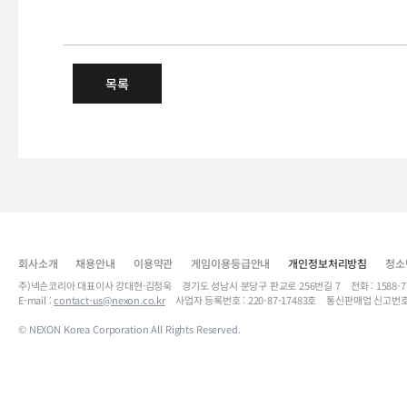
5/2(목) 운영정책 위반 대상자 
목록
회사소개
채용안내
이용약관
게임이용등급안내
개인정보처리방침
청소
주)넥슨코리아 대표이사 강대현·김정욱 경기도 성남시 분당구 판교로 256번길 7 전화 : 1588-7701 
E-mail :
contact-us@nexon.co.kr
사업자 등록번호 : 220-87-17483호 통신판매업 신고번호
© NEXON Korea Corporation All Rights Reserved.