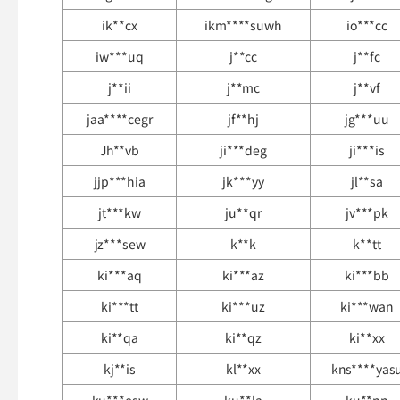
ik**cx
ikm****suwh
io***cc
iw***uq
j**cc
j**fc
j**ii
j**mc
j**vf
jaa****cegr
jf**hj
jg***uu
Jh**vb
ji***deg
ji***is
jjp***hia
jk***yy
jl**sa
jt***kw
ju**qr
jv***pk
jz***sew
k**k
k**tt
ki***aq
ki***az
ki***bb
ki***tt
ki***uz
ki***wan
ki**qa
ki**qz
ki**xx
kj**is
kl**xx
kns****yas