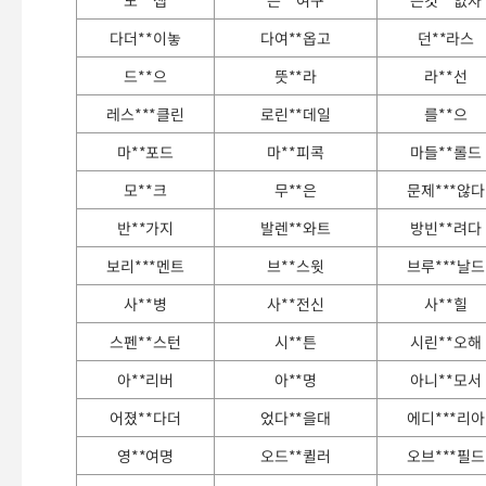
노**셉
는**여구
는것**없자
다더**이놓
다여**옵고
던**라스
드**으
뜻**라
라**선
레스***클린
로린**데일
를**으
마**포드
마**피콕
마들**롤드
모**크
무**은
문제***않다
반**가지
발렌**와트
방빈**려다
보리***멘트
브**스윗
브루***날드
사**병
사**전신
사**힐
스펜**스턴
시**튼
시린**오해
아**리버
아**명
아니**모서
어졌**다더
었다**을대
에디***리아
영**여명
오드**퀼러
오브***필드