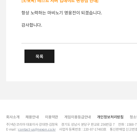
[5/9(목) 테스트 서버 업데이트 변경점 안내]
항상 노력하는 마비노기 영웅전이 되겠습니다.
감사합니다.
(완료) 5/9(목) 오후 6시 20분
목록
회사소개
채용안내
이용약관
게임이용등급안내
개인정보처리방침
청소
주)넥슨코리아 대표이사 강대현·김정욱 경기도 성남시 분당구 판교로 256번길 7 전화 : 1588-7701 
E-mail :
contact-us@nexon.co.kr
사업자 등록번호 : 220-87-17483호 통신판매업 신고번호