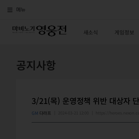
로그인
메뉴
본문
메뉴
새소식
게임정보
공지사항
3/21(목) 운영정책 위반 대상자 
GM
다라프
2024-03-21 12:00
https://heroes.nexon