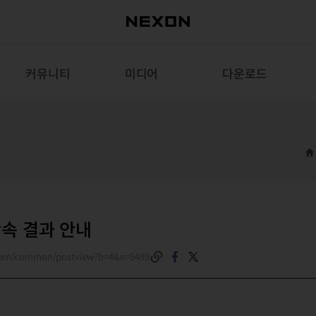
커뮤니티
미디어
다운로드
단속 결과 안내
.com/common/postview?b=4&n=9489