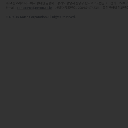
주)넥슨코리아 대표이사 강대현·김정욱 경기도 성남시 분당구 판교로 256번길 7 전화 : 1588-7701 
E-mail :
contact-us@nexon.co.kr
사업자 등록번호 : 220-87-17483호 통신판매업 신고번호
© NEXON Korea Corporation All Rights Reserved.