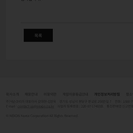
마비노기 영웅전 운영정책 변경 
목록
회사소개
채용안내
이용약관
게임이용등급안내
개인정보처리방침
청소
주)넥슨코리아 대표이사 강대현·김정욱 경기도 성남시 분당구 판교로 256번길 7 전화 : 1588-7701 
E-mail :
contact-us@nexon.co.kr
사업자 등록번호 : 220-87-17483호 통신판매업 신고번호
© NEXON Korea Corporation All Rights Reserved.