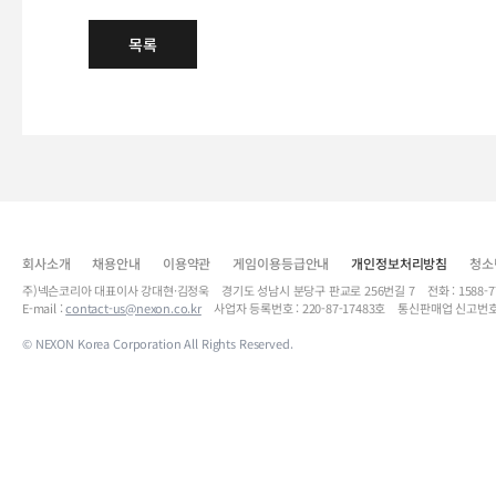
목록
회사소개
채용안내
이용약관
게임이용등급안내
개인정보처리방침
청소
주)넥슨코리아 대표이사 강대현·김정욱 경기도 성남시 분당구 판교로 256번길 7 전화 : 1588-7701 
E-mail :
contact-us@nexon.co.kr
사업자 등록번호 : 220-87-17483호 통신판매업 신고번호
© NEXON Korea Corporation All Rights Reserved.