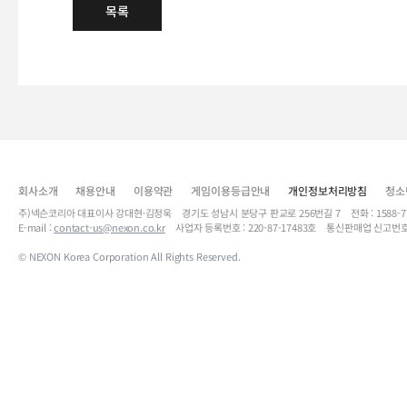
목록
회사소개
채용안내
이용약관
게임이용등급안내
개인정보처리방침
청소
주)넥슨코리아 대표이사 강대현·김정욱 경기도 성남시 분당구 판교로 256번길 7 전화 : 1588-7701 
E-mail :
contact-us@nexon.co.kr
사업자 등록번호 : 220-87-17483호 통신판매업 신고번호
© NEXON Korea Corporation All Rights Reserved.