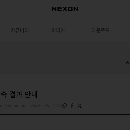
커뮤니티
미디어
다운로드
단속 결과 안내
.com/common/postview?b=4&n=9448