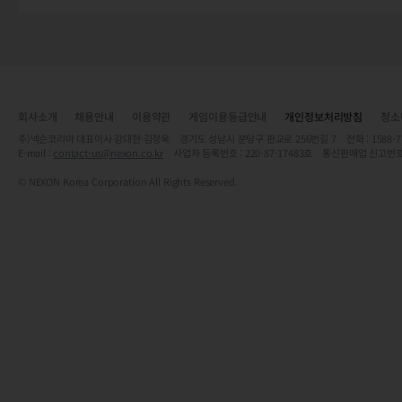
회사소개
채용안내
이용약관
게임이용등급안내
개인정보처리방침
청소
주)넥슨코리아 대표이사 강대현·김정욱 경기도 성남시 분당구 판교로 256번길 7 전화 : 1588-7701 
E-mail :
contact-us@nexon.co.kr
사업자 등록번호 : 220-87-17483호 통신판매업 신고번호
© NEXON Korea Corporation All Rights Reserved.