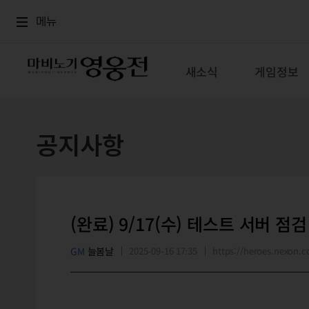
로그인
메뉴
본문
메뉴
새소식
게임정보
공지사항
(완료) 9/17(수) 테스트 서버 점
GM
늘봄날
2025-09-16 17:35
https://heroes.nexon