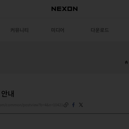
커뮤니티
미디어
다운로드
검 안내
.com/common/postview?b=4&n=10421