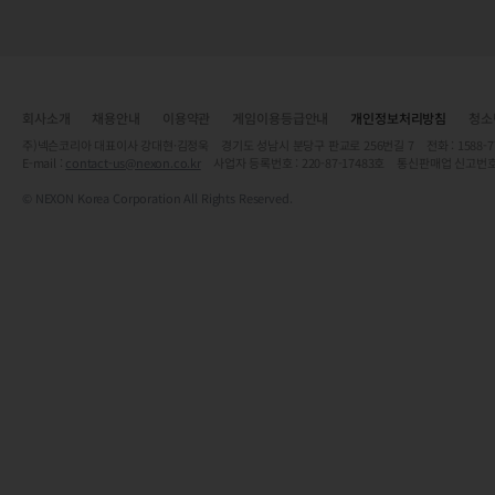
회사소개
채용안내
이용약관
게임이용등급안내
개인정보처리방침
청소
주)넥슨코리아 대표이사 강대현·김정욱 경기도 성남시 분당구 판교로 256번길 7 전화 : 1588-7701 
E-mail :
contact-us@nexon.co.kr
사업자 등록번호 : 220-87-17483호 통신판매업 신고번호
© NEXON Korea Corporation All Rights Reserved.