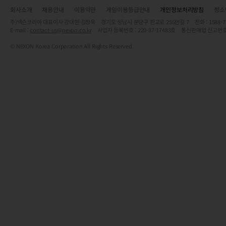
회사소개
채용안내
이용약관
게임이용등급안내
개인정보처리방침
청소
주)넥슨코리아 대표이사 강대현·김정욱 경기도 성남시 분당구 판교로 256번길 7 전화 : 1588-7701 
E-mail :
contact-us@nexon.co.kr
사업자 등록번호 : 220-87-17483호 통신판매업 신고번호
© NEXON Korea Corporation All Rights Reserved.