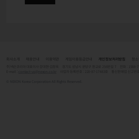
회사소개
채용안내
이용약관
게임이용등급안내
개인정보처리방침
청소
주)넥슨코리아 대표이사 강대현·김정욱 경기도 성남시 분당구 판교로 256번길 7 전화 : 1588-7701 
E-mail :
contact-us@nexon.co.kr
사업자 등록번호 : 220-87-17483호 통신판매업 신고번호
© NEXON Korea Corporation All Rights Reserved.