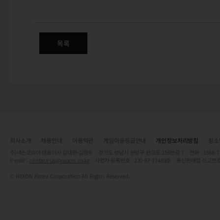
(완료) 6/20(금) 확인된 문제 안
목록
회사소개
채용안내
이용약관
게임이용등급안내
개인정보처리방침
청소
주)넥슨코리아 대표이사 강대현·김정욱 경기도 성남시 분당구 판교로 256번길 7 전화 : 1588-7701 
E-mail :
contact-us@nexon.co.kr
사업자 등록번호 : 220-87-17483호 통신판매업 신고번호
© NEXON Korea Corporation All Rights Reserved.