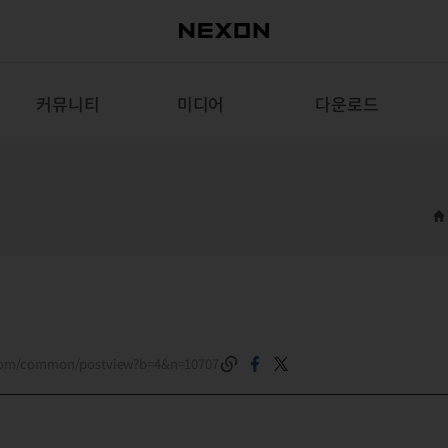
커뮤니티
미디어
다운로드
.com/common/postview?b=4&n=10707