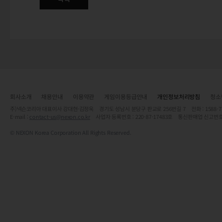
회사소개
채용안내
이용약관
게임이용등급안내
개인정보처리방침
청소
주)넥슨코리아 대표이사 강대현·김정욱 경기도 성남시 분당구 판교로 256번길 7 전화 : 1588-7701 
E-mail :
contact-us@nexon.co.kr
사업자 등록번호 : 220-87-17483호 통신판매업 신고번호
© NEXON Korea Corporation All Rights Reserved.