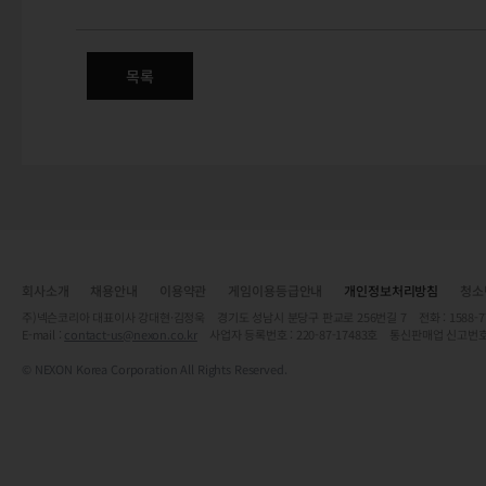
목록
회사소개
채용안내
이용약관
게임이용등급안내
개인정보처리방침
청소
주)넥슨코리아 대표이사 강대현·김정욱 경기도 성남시 분당구 판교로 256번길 7 전화 : 1588-7701 
E-mail :
contact-us@nexon.co.kr
사업자 등록번호 : 220-87-17483호 통신판매업 신고번호
© NEXON Korea Corporation All Rights Reserved.