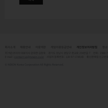
회사소개
채용안내
이용약관
게임이용등급안내
개인정보처리방침
청소
주)넥슨코리아 대표이사 강대현·김정욱 경기도 성남시 분당구 판교로 256번길 7 전화 : 1588-7701 
E-mail :
contact-us@nexon.co.kr
사업자 등록번호 : 220-87-17483호 통신판매업 신고번호
© NEXON Korea Corporation All Rights Reserved.